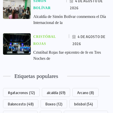
4 DE AGOSTO DE
SIMÓN
2026
BOLÍVAR
Alcaldía de Simón Bolívar conmemora el Día
Internacional de la
4 DE AGOSTO DE
CRISTÓBAL
2026
ROJAS
Cristóbal Rojas fue epicentro de fe en Tres
Noches de
Etiquetas populares
#gatacronos
(12)
alcaldía
(69)
Arcano
(8)
Baloncesto
(48)
Boxeo
(12)
béisbol
(54)