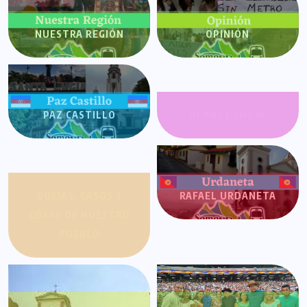
NUESTRA REGIÓN
OPINIÓN
PAZ CASTILLO
PLANET SHOW
QUEJAS, CASOS Y
RAFAEL URDANETA
COSAS DE NUESTRO
PUEBLO