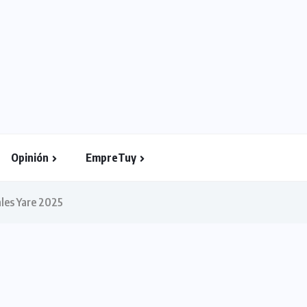
Opinión
EmpreTuy
ales Yare 2025