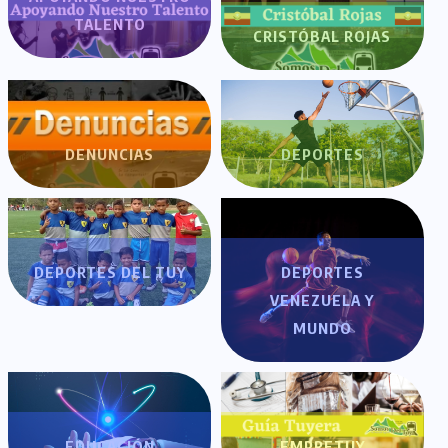
TALENTO
CRISTÓBAL ROJAS
DENUNCIAS
DEPORTES
DEPORTES DEL TUY
DEPORTES
VENEZUELA Y
MUNDO
EDUCACIÓN
EMPRETUY