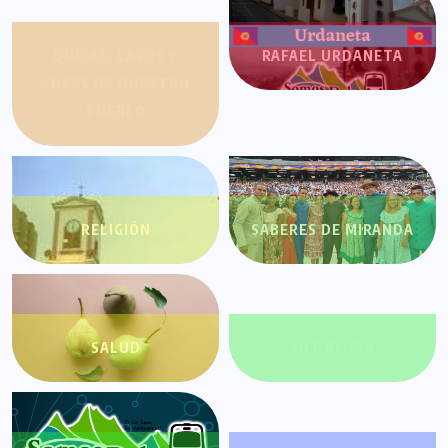
QUEJAS, CASOS Y
RAFAEL URDANETA
COSAS DE NUESTRO
PUEBLO
RELIGIÓN
SABERES DE MIRANDA
SALUD
SDT AYUDA