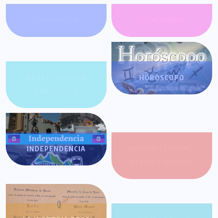
FARÁNDULA
GATACRONOS
GENTE POSITIVA
HORÓSCOPO
VENEZUELA
INDEPENDENCIA
JOROPO CENTRAL:
RITMO Y RELATO