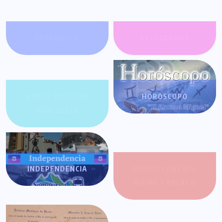
FARÁNDULA
GATACRONOS
GENTE POSITIVA
HORÓSCOPO
VENEZUELA
INDEPENDENCIA
JOROPO CENTRAL:
RITMO Y RELATO