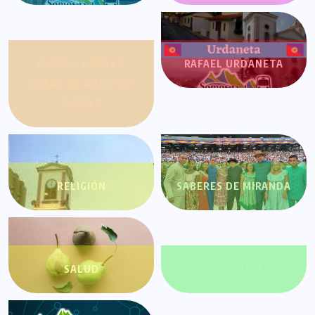
QUEJAS, CASOS Y
RAFAEL URDANETA
COSAS DE NUESTRO
PUEBLO
RELIGIÓN
SABERES DE MIRANDA
SALUD
SDT AYUDA