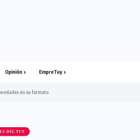
Opinión
EmpreTuy
ovedades en su formato
ES DEL TUY