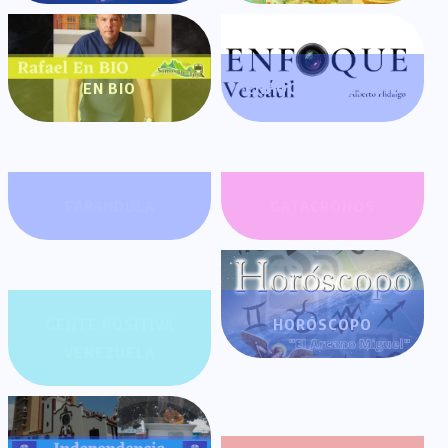
EN BIO
ENFOQUE VERSÁTIL
FARÁNDULA
GATACRONOS
GENTE POSITIVA
HORÓSCOPO
VENEZUELA