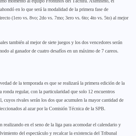
 último momento al equipo Frontinos del Táchira. Asimismo, el
ahondó en lo que será la modalidad de la primera fase de
ecto (1ero vs. 8vo; 2do vs. 7mo; 3ero vs. 6to; 4to vs. 5to) al mejor
ales también al mejor de siete juegos y los dos vencedores serán
 modo al ganador de cuatro desafíos en un máximo de 7 careos.
edad de la temporada es que se realizará la primera edición de la
ronda regular, con la particularidad que solo 12 encuentros
al, cuyos rivales serán los dos que acumulen la mayor cantidad de
eleccionados al azar por la Comisión Técnica de la SPB.
n realizando en el seno de la liga para acomodar el calendario y
lvimiento del espectáculo y recalcar la existencia del Tribunal