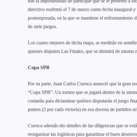
tras la imposibilidad de participar que se le presentó a
directivo reafirmó el 7 de marzo como fecha inaugural y 
postemporada, en la que se mantiene el enfrentamiento dir
de siete juegos.
Los cuatro mejores de dicha etapa, se medirán en semifin
quienes disputen Las Finales, que se dirimirá de mismo
Copa SPB
Por su parte, Juan Carlos Cuenca anunció que la gran nov
“Copa SPB”. Un torneo que se jugará dentro de la misma 
contarán para dictaminar quiénes disputarán el juego fin
puntos (2 por cada victoria) en esa docena de partidos s
Cuenca además dio detalles de las diligencias que se está
reorganizar las logísticas para garantizar el buen desenvo