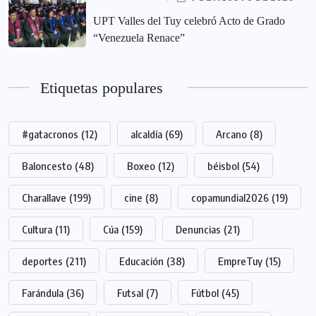
UPT Valles del Tuy celebró Acto de Grado
“Venezuela Renace”
Etiquetas populares
#gatacronos
(12)
alcaldía
(69)
Arcano
(8)
Baloncesto
(48)
Boxeo
(12)
béisbol
(54)
Charallave
(199)
cine
(8)
copamundial2026
(19)
Cultura
(11)
Cúa
(159)
Denuncias
(21)
deportes
(211)
Educación
(38)
EmpreTuy
(15)
Farándula
(36)
Futsal
(7)
Fútbol
(45)