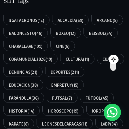
SDT Tags
#GATACRONOS
(12)
ALCALDÍA
(69)
ARCANO
(8)
BALONCESTO
(48)
BOXEO
(12)
BÉISBOL
(54)
CHARALLAVE
(199)
CINE
(8)
COPAMUNDIAL2026
(19)
CULTURA
(11)
CÚA
(159)
DENUNCIAS
(21)
DEPORTES
(211)
EDUCACIÓN
(38)
EMPRETUY
(15)
FARÁNDULA
(36)
FUTSAL
(7)
FÚTBOL
(45)
HISTORIA
(14)
HORÓSCOPO
(19)
JOROPO
(34)
KARATE
(8)
LEONESDELCARACAS
(11)
LVBP
(34)