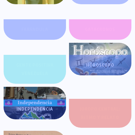
FARÁNDULA
GATACRONOS
GENTE POSITIVA
HORÓSCOPO
VENEZUELA
INDEPENDENCIA
JOROPO CENTRAL:
RITMO Y RELATO