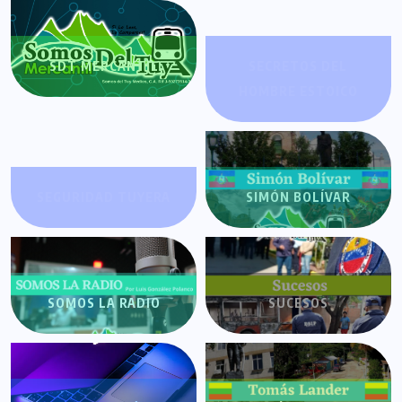
SDT MERCANTIL
SECRETOS DEL
HOMBRE ESTOICO
SEGURIDAD TUYERA
SIMÓN BOLÍVAR
SOMOS LA RADIO
SUCESOS