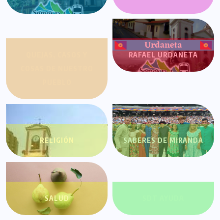
QUEJAS, CASOS Y
RAFAEL URDANETA
COSAS DE NUESTRO
PUEBLO
RELIGIÓN
SABERES DE MIRANDA
SALUD
SDT AYUDA