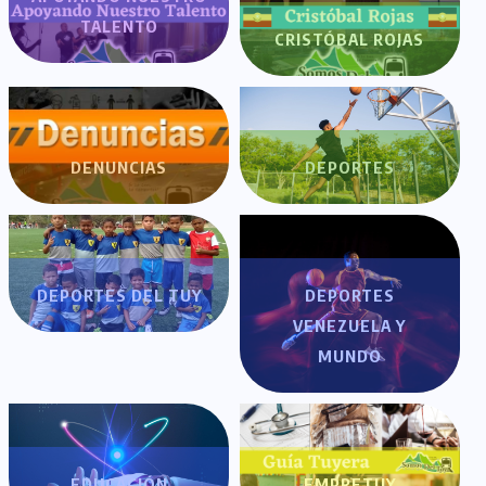
TALENTO
CRISTÓBAL ROJAS
DENUNCIAS
DEPORTES
DEPORTES DEL TUY
DEPORTES
VENEZUELA Y
MUNDO
EDUCACIÓN
EMPRETUY