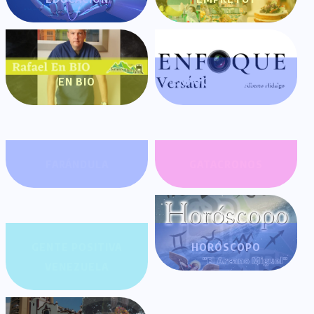
EN BIO
ENFOQUE VERSÁTIL
FARÁNDULA
GATACRONOS
GENTE POSITIVA
HORÓSCOPO
VENEZUELA