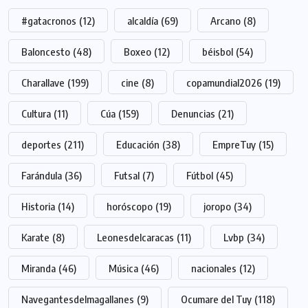
#gatacronos
(12)
alcaldía
(69)
Arcano
(8)
Baloncesto
(48)
Boxeo
(12)
béisbol
(54)
Charallave
(199)
cine
(8)
copamundial2026
(19)
Cultura
(11)
Cúa
(159)
Denuncias
(21)
deportes
(211)
Educación
(38)
EmpreTuy
(15)
Farándula
(36)
Futsal
(7)
Fútbol
(45)
Historia
(14)
horóscopo
(19)
joropo
(34)
Karate
(8)
Leonesdelcaracas
(11)
Lvbp
(34)
Miranda
(46)
Música
(46)
nacionales
(12)
Navegantesdelmagallanes
(9)
Ocumare del Tuy
(118)