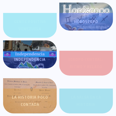
GENTE POSITIVA
HORÓSCOPO
VENEZUELA
INDEPENDENCIA
JOROPO CENTRAL:
RITMO Y RELATO
LA HISTORIA POCO
LA SALSA EN LA
CONTADA
HISTORIA