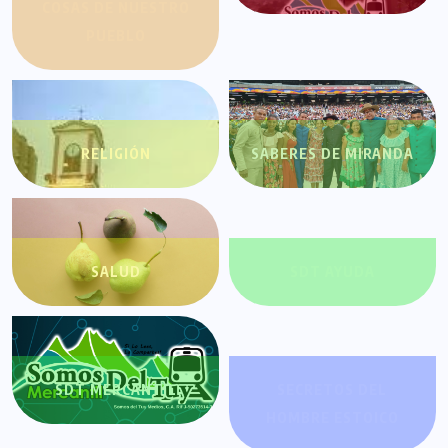
COSAS DE NUESTRO
PUEBLO
RELIGIÓN
SABERES DE MIRANDA
SALUD
SDT AYUDA
SDT MERCANTIL
SECRETOS DEL
HOMBRE ESTOICO