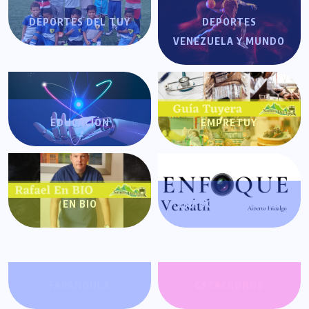
DEPORTES DEL TUY
DEPORTES
VENEZUELA Y MUNDO
EDUCACIÓN
EMPRETUY
EN BIO
ENFOQUE VERSÁTIL
FARÁNDULA
GATACRONOS