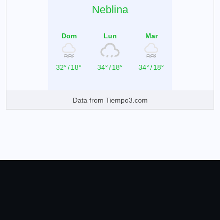
Neblina
Dom
Lun
Mar
32°
/
18°
34°
/
18°
34°
/
18°
Data from
Tiempo3.com