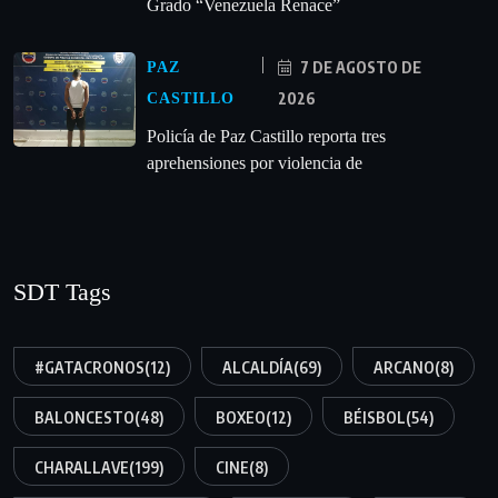
Grado “Venezuela Renace”
7 DE AGOSTO DE
PAZ
2026
CASTILLO
‎Policía de Paz Castillo reporta tres
aprehensiones por violencia de
SDT Tags
#GATACRONOS
(12)
ALCALDÍA
(69)
ARCANO
(8)
BALONCESTO
(48)
BOXEO
(12)
BÉISBOL
(54)
CHARALLAVE
(199)
CINE
(8)