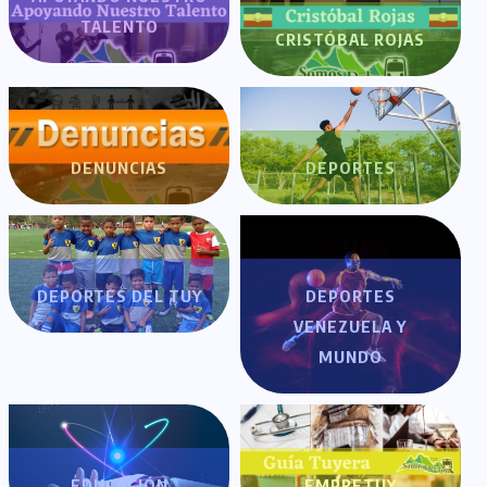
TALENTO
CRISTÓBAL ROJAS
DENUNCIAS
DEPORTES
DEPORTES DEL TUY
DEPORTES
VENEZUELA Y
MUNDO
EDUCACIÓN
EMPRETUY