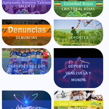
TALENTO
CRISTÓBAL ROJAS
DENUNCIAS
DEPORTES
DEPORTES DEL TUY
DEPORTES
VENEZUELA Y
MUNDO
EDUCACIÓN
EMPRETUY