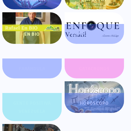
EN BIO
ENFOQUE VERSÁTIL
FARÁNDULA
GATACRONOS
GENTE POSITIVA
HORÓSCOPO
VENEZUELA