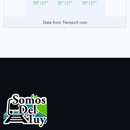
33°
/
17°
32°
/
17°
33°
/
17°
Data from
Tiempo3.com