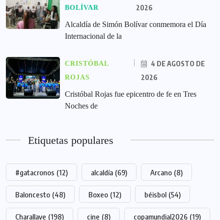
2026
BOLÍVAR
Alcaldía de Simón Bolívar conmemora el Día
Internacional de la
4 DE AGOSTO DE
CRISTÓBAL
2026
ROJAS
Cristóbal Rojas fue epicentro de fe en Tres
Noches de
Etiquetas populares
#gatacronos
(12)
alcaldía
(69)
Arcano
(8)
Baloncesto
(48)
Boxeo
(12)
béisbol
(54)
Charallave
(198)
cine
(8)
copamundial2026
(19)