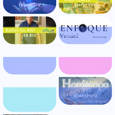
EDUCACIÓN
EMPRETUY
EN BIO
ENFOQUE VERSÁTIL
FARÁNDULA
GATACRONOS
GENTE POSITIVA
HORÓSCOPO
VENEZUELA