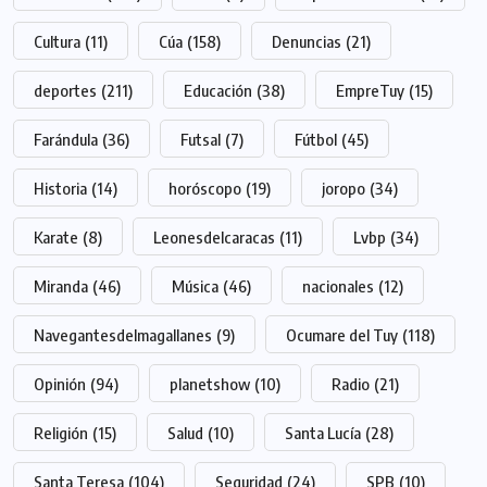
Cultura
(11)
Cúa
(158)
Denuncias
(21)
deportes
(211)
Educación
(38)
EmpreTuy
(15)
Farándula
(36)
Futsal
(7)
Fútbol
(45)
Historia
(14)
horóscopo
(19)
joropo
(34)
Karate
(8)
Leonesdelcaracas
(11)
Lvbp
(34)
Miranda
(46)
Música
(46)
nacionales
(12)
Navegantesdelmagallanes
(9)
Ocumare del Tuy
(118)
Opinión
(94)
planetshow
(10)
Radio
(21)
Religión
(15)
Salud
(10)
Santa Lucía
(28)
Santa Teresa
(104)
Seguridad
(24)
SPB
(10)