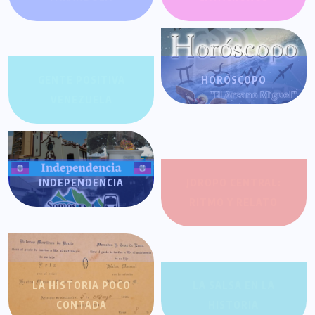
GENTE POSITIVA
HORÓSCOPO
VENEZUELA
INDEPENDENCIA
JOROPO CENTRAL:
RITMO Y RELATO
LA HISTORIA POCO
LA SALSA EN LA
CONTADA
HISTORIA