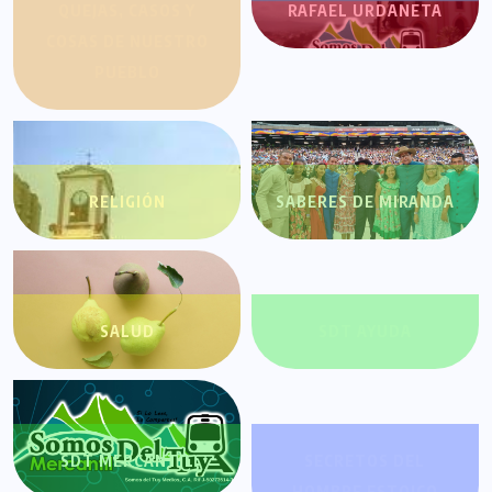
QUEJAS, CASOS Y
RAFAEL URDANETA
COSAS DE NUESTRO
PUEBLO
RELIGIÓN
SABERES DE MIRANDA
SALUD
SDT AYUDA
SDT MERCANTIL
SECRETOS DEL
HOMBRE ESTOICO