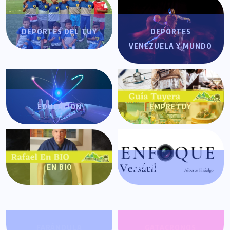
DEPORTES DEL TUY
DEPORTES
VENEZUELA Y MUNDO
EDUCACIÓN
EMPRETUY
EN BIO
ENFOQUE VERSÁTIL
FARÁNDULA
GATACRONOS