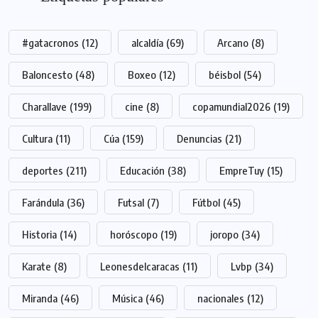
#gatacronos
(12)
alcaldía
(69)
Arcano
(8)
Baloncesto
(48)
Boxeo
(12)
béisbol
(54)
Charallave
(199)
cine
(8)
copamundial2026
(19)
Cultura
(11)
Cúa
(159)
Denuncias
(21)
deportes
(211)
Educación
(38)
EmpreTuy
(15)
Farándula
(36)
Futsal
(7)
Fútbol
(45)
Historia
(14)
horóscopo
(19)
joropo
(34)
Karate
(8)
Leonesdelcaracas
(11)
Lvbp
(34)
Miranda
(46)
Música
(46)
nacionales
(12)