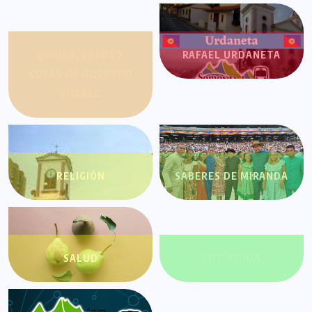
QUEJAS, CASOS Y
RAFAEL URDANETA
COSAS DE NUESTRO
PUEBLO
RELIGIÓN
SABERES DE MIRANDA
SALUD
SDT AYUDA