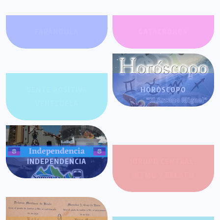
FARÁNDULA
GATACRONOS
GENTE POSITIVA
HORÓSCOPO
VENEZUELA
INDEPENDENCIA
JOROPO CENTRAL:
RITMO Y RELATO