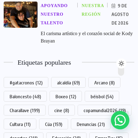
9 DE
APOYANDO
NUESTRA
AGOSTO
NUESTRO
REGIÓN
DE 2026
TALENTO
El carisma artístico y el corazón social de Kody
Brayan
Etiquetas populares
#gatacronos
(12)
alcaldía
(69)
Arcano
(8)
Baloncesto
(48)
Boxeo
(12)
béisbol
(54)
Charallave
(199)
cine
(8)
copamundial2026
(19)
Cultura
(11)
Cúa
(159)
Denuncias
(21)
deportes
(211)
Educación
(38)
EmpreTuy
(15)