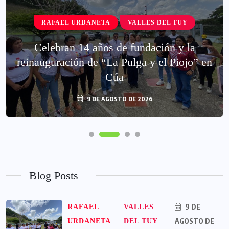
RAFAEL URDANETA
VALLES DEL TUY
Celebran 14 años de fundación y la
reinauguración de “La Pulga y el Piojo” en
Cúa
9 DE AGOSTO DE 2026
Blog Posts
9 DE
RAFAEL
VALLES
AGOSTO DE
URDANETA
DEL TUY