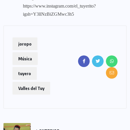
https://www.instagram.com/el_tuyerito?
igsh=Y3llNzBiZGMwc3h5
joropo
Música
tuyero
Valles del Tuy