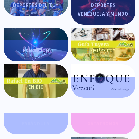
DEPORTES DEL TUY
DEPORTES
VENEZUELA Y MUNDO
EDUCACIÓN
EMPRETUY
EN BIO
ENFOQUE VERSÁTIL
FARÁNDULA
GATACRONOS