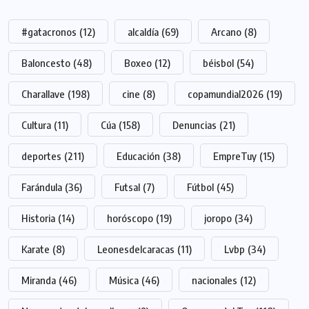
#gatacronos
(12)
alcaldía
(69)
Arcano
(8)
Baloncesto
(48)
Boxeo
(12)
béisbol
(54)
Charallave
(198)
cine
(8)
copamundial2026
(19)
Cultura
(11)
Cúa
(158)
Denuncias
(21)
deportes
(211)
Educación
(38)
EmpreTuy
(15)
Farándula
(36)
Futsal
(7)
Fútbol
(45)
Historia
(14)
horóscopo
(19)
joropo
(34)
Karate
(8)
Leonesdelcaracas
(11)
Lvbp
(34)
Miranda
(46)
Música
(46)
nacionales
(12)