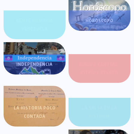
GENTE POSITIVA
HORÓSCOPO
VENEZUELA
INDEPENDENCIA
JOROPO CENTRAL:
RITMO Y RELATO
LA HISTORIA POCO
LA SALSA EN LA
CONTADA
HISTORIA