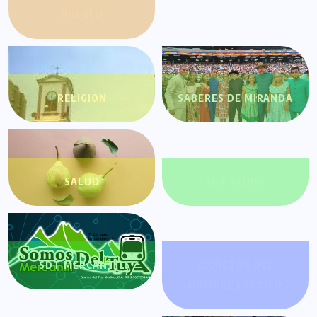
PUEBLO
RELIGIÓN
SABERES DE MIRANDA
SALUD
SDT AYUDA
SDT MERCANTIL
SECRETOS DEL
HOMBRE ESTOICO