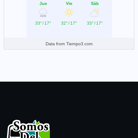
Jue
Vie
Sáb
33°
/
17°
32°
/
17°
33°
/
17°
Data from
Tiempo3.com