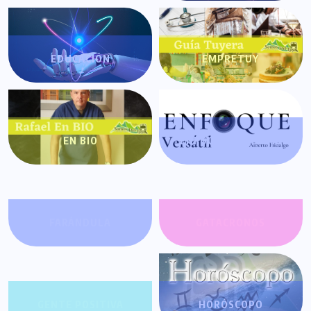
EDUCACIÓN
EMPRETUY
EN BIO
ENFOQUE VERSÁTIL
FARÁNDULA
GATACRONOS
GENTE POSITIVA
HORÓSCOPO