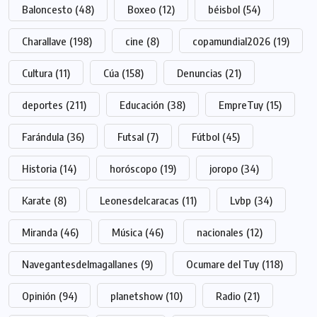
Baloncesto
(48)
Boxeo
(12)
béisbol
(54)
Charallave
(198)
cine
(8)
copamundial2026
(19)
Cultura
(11)
Cúa
(158)
Denuncias
(21)
deportes
(211)
Educación
(38)
EmpreTuy
(15)
Farándula
(36)
Futsal
(7)
Fútbol
(45)
Historia
(14)
horóscopo
(19)
joropo
(34)
Karate
(8)
Leonesdelcaracas
(11)
Lvbp
(34)
Miranda
(46)
Música
(46)
nacionales
(12)
Navegantesdelmagallanes
(9)
Ocumare del Tuy
(118)
Opinión
(94)
planetshow
(10)
Radio
(21)