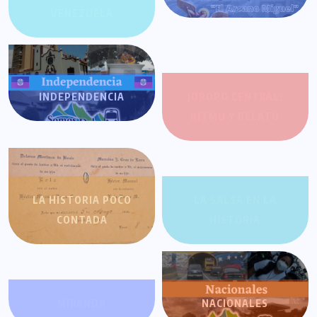
VENEZUELA
INDEPENDENCIA
JOROPO CENTRAL:
RITMO Y RELATO
LA HISTORIA POCO
LA SALSA EN LA
CONTADA
HISTORIA
MIRANDA
NACIONALES