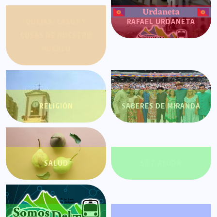
QUEJAS, CASOS Y
RAFAEL URDANETA
COSAS DE NUESTRO
PUEBLO
RELIGIÓN
SABERES DE MIRANDA
SALUD
SDT AYUDA