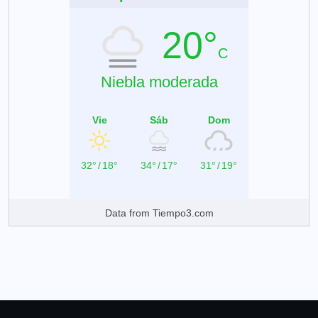
20°
C
Niebla moderada
Vie
Sáb
Dom
32°
/
18°
34°
/
17°
31°
/
19°
Data from
Tiempo3.com