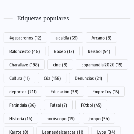
Etiquetas populares
#gatacronos
(12)
alcaldía
(69)
Arcano
(8)
Baloncesto
(48)
Boxeo
(12)
béisbol
(54)
Charallave
(198)
cine
(8)
copamundial2026
(19)
Cultura
(11)
Cúa
(158)
Denuncias
(21)
deportes
(211)
Educación
(38)
EmpreTuy
(15)
Farándula
(36)
Futsal
(7)
Fútbol
(45)
Historia
(14)
horóscopo
(19)
joropo
(34)
Karate
(8)
Leonesdelcaracas
(11)
Lvbp
(34)