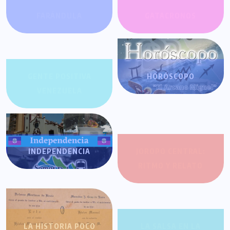
FARÁNDULA
GATACRONOS
GENTE POSITIVA
HORÓSCOPO
VENEZUELA
INDEPENDENCIA
JOROPO CENTRAL:
RITMO Y RELATO
LA HISTORIA POCO
LA SALSA EN LA