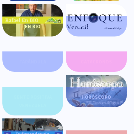
EN BIO
ENFOQUE VERSÁTIL
FARÁNDULA
GATACRONOS
GENTE POSITIVA
HORÓSCOPO
VENEZUELA