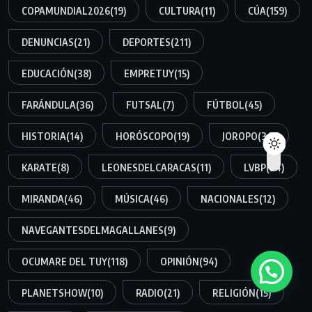
COPAMUNDIAL2026
(19)
CULTURA
(11)
CÚA
(159)
DENUNCIAS
(21)
DEPORTES
(211)
EDUCACIÓN
(38)
EMPRETUY
(15)
FARÁNDULA
(36)
FUTSAL
(7)
FÚTBOL
(45)
HISTORIA
(14)
HORÓSCOPO
(19)
JOROPO
(34)
KARATE
(8)
LEONESDELCARACAS
(11)
LVBP
(34)
MIRANDA
(46)
MÚSICA
(46)
NACIONALES
(12)
NAVEGANTESDELMAGALLANES
(9)
OCUMARE DEL TUY
(118)
OPINIÓN
(94)
PLANETSHOW
(10)
RADIO
(21)
RELIGIÓN
(15)