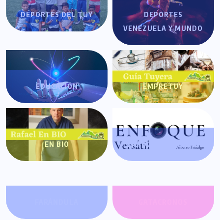
DEPORTES DEL TUY
DEPORTES
VENEZUELA Y MUNDO
EDUCACIÓN
EMPRETUY
EN BIO
ENFOQUE VERSÁTIL
FARÁNDULA
GATACRONOS