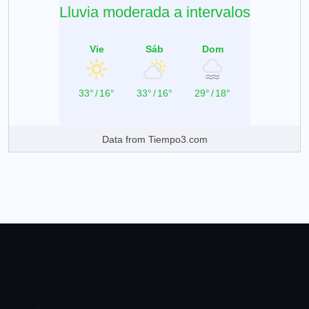
Lluvia moderada a intervalos
Vie
Sáb
Dom
33°
/
16°
33°
/
16°
29°
/
18°
Data from
Tiempo3.com