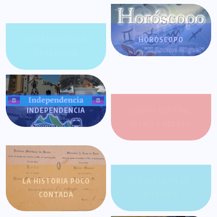
GENTE POSITIVA
HORÓSCOPO
VENEZUELA
INDEPENDENCIA
JOROPO CENTRAL:
RITMO Y RELATO
LA HISTORIA POCO
LA SALSA EN LA
CONTADA
HISTORIA