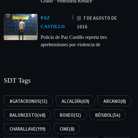
Grado “Venezuela Renace”
7 DE AGOSTO DE
PAZ
2026
CASTILLO
‎Policía de Paz Castillo reporta tres
aprehensiones por violencia de
SDT Tags
#GATACRONOS
(12)
ALCALDÍA
(69)
ARCANO
(8)
BALONCESTO
(48)
BOXEO
(12)
BÉISBOL
(54)
CHARALLAVE
(199)
CINE
(8)