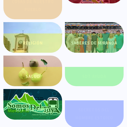
COSAS DE NUESTRO
PUEBLO
RELIGIÓN
SABERES DE MIRANDA
SALUD
SDT AYUDA
SDT MERCANTIL
SECRETOS DEL
HOMBRE ESTOICO