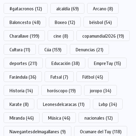
#gatacronos
(12)
alcaldía
(69)
Arcano
(8)
Baloncesto
(48)
Boxeo
(12)
béisbol
(54)
Charallave
(199)
cine
(8)
copamundial2026
(19)
Cultura
(11)
Cúa
(159)
Denuncias
(21)
deportes
(211)
Educación
(38)
EmpreTuy
(15)
Farándula
(36)
Futsal
(7)
Fútbol
(45)
Historia
(14)
horóscopo
(19)
joropo
(34)
Karate
(8)
Leonesdelcaracas
(11)
Lvbp
(34)
Miranda
(46)
Música
(46)
nacionales
(12)
Navegantesdelmagallanes
(9)
Ocumare del Tuy
(118)