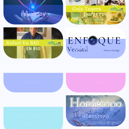
EDUCACIÓN
EMPRETUY
EN BIO
ENFOQUE VERSÁTIL
FARÁNDULA
GATACRONOS
GENTE POSITIVA
HORÓSCOPO
VENEZUELA