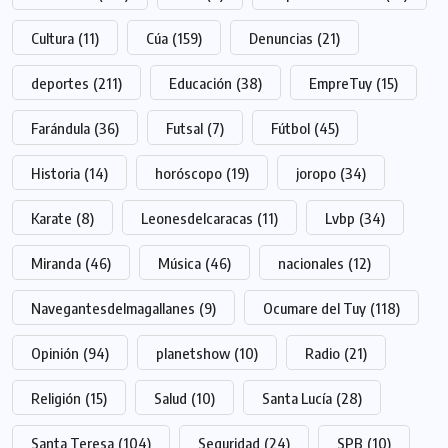
Cultura
(11)
Cúa
(159)
Denuncias
(21)
deportes
(211)
Educación
(38)
EmpreTuy
(15)
Farándula
(36)
Futsal
(7)
Fútbol
(45)
Historia
(14)
horóscopo
(19)
joropo
(34)
Karate
(8)
Leonesdelcaracas
(11)
Lvbp
(34)
Miranda
(46)
Música
(46)
nacionales
(12)
Navegantesdelmagallanes
(9)
Ocumare del Tuy
(118)
Opinión
(94)
planetshow
(10)
Radio
(21)
Religión
(15)
Salud
(10)
Santa Lucía
(28)
Santa Teresa
(104)
Seguridad
(24)
SPB
(10)