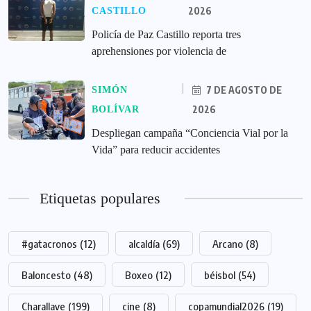
2026
CASTILLO
‎Policía de Paz Castillo reporta tres
aprehensiones por violencia de
7 DE AGOSTO DE
SIMÓN
2026
BOLÍVAR
‎Despliegan campaña “Conciencia Vial por la
Vida” para reducir accidentes
Etiquetas populares
#gatacronos
(12)
alcaldía
(69)
Arcano
(8)
Baloncesto
(48)
Boxeo
(12)
béisbol
(54)
Charallave
(199)
cine
(8)
copamundial2026
(19)