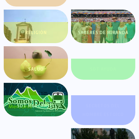
RELIGIÓN
SABERES DE MIRANDA
SALUD
SDT AYUDA
SDT MERCANTIL
SECRETOS DEL
HOMBRE ESTOICO