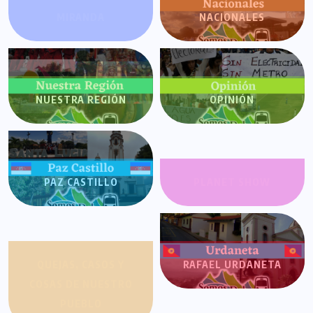
MIRANDA
NACIONALES
NUESTRA REGIÓN
OPINIÓN
PAZ CASTILLO
PLANET SHOW
QUEJAS, CASOS Y
RAFAEL URDANETA
COSAS DE NUESTRO
PUEBLO