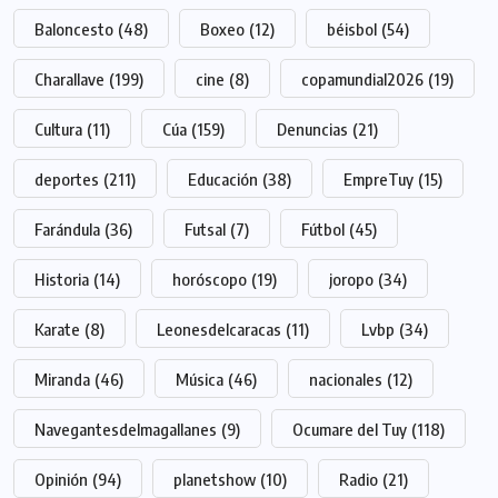
Baloncesto
(48)
Boxeo
(12)
béisbol
(54)
Charallave
(199)
cine
(8)
copamundial2026
(19)
Cultura
(11)
Cúa
(159)
Denuncias
(21)
deportes
(211)
Educación
(38)
EmpreTuy
(15)
Farándula
(36)
Futsal
(7)
Fútbol
(45)
Historia
(14)
horóscopo
(19)
joropo
(34)
Karate
(8)
Leonesdelcaracas
(11)
Lvbp
(34)
Miranda
(46)
Música
(46)
nacionales
(12)
Navegantesdelmagallanes
(9)
Ocumare del Tuy
(118)
Opinión
(94)
planetshow
(10)
Radio
(21)