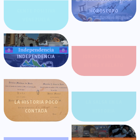
GENTE POSITIVA
HORÓSCOPO
VENEZUELA
INDEPENDENCIA
JOROPO CENTRAL:
RITMO Y RELATO
LA HISTORIA POCO
LA SALSA EN LA
CONTADA
HISTORIA