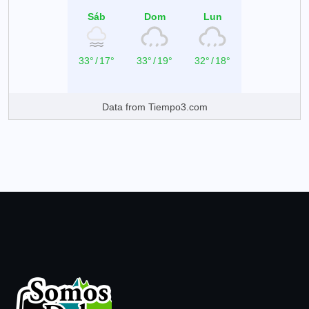
Sáb
Dom
Lun
33°
/
17°
33°
/
19°
32°
/
18°
Data from
Tiempo3.com