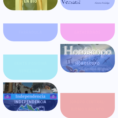
EN BIO
ENFOQUE VERSÁTIL
FARÁNDULA
GATACRONOS
GENTE POSITIVA
HORÓSCOPO
VENEZUELA
INDEPENDENCIA
JOROPO CENTRAL:
RITMO Y RELATO