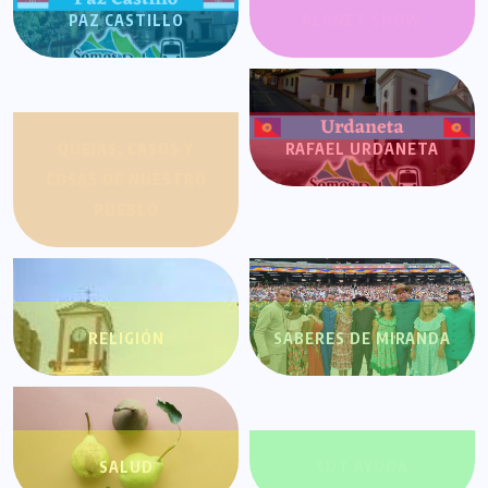
PAZ CASTILLO
PLANET SHOW
QUEJAS, CASOS Y
RAFAEL URDANETA
COSAS DE NUESTRO
PUEBLO
RELIGIÓN
SABERES DE MIRANDA
SALUD
SDT AYUDA