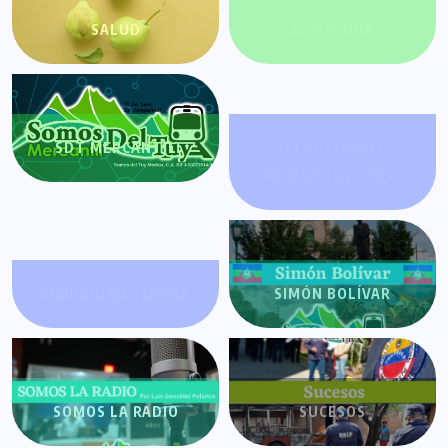
SALUD
SDT AYUDA
SDT MERCANTIL
SECRETOS DEL
HOMBRE ESTOICO
SEGURIDAD TUYERA
SIMÓN BOLÍVAR
SOMOS LA RADIO
SUCESOS