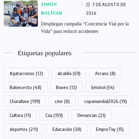
7 DE AGOSTO DE
SIMÓN
2026
BOLÍVAR
‎Despliegan campaña “Conciencia Vial por la
Vida” para reducir accidentes
Etiquetas populares
#gatacronos
(12)
alcaldía
(69)
Arcano
(8)
Baloncesto
(48)
Boxeo
(12)
béisbol
(54)
Charallave
(199)
cine
(8)
copamundial2026
(19)
Cultura
(11)
Cúa
(159)
Denuncias
(21)
deportes
(211)
Educación
(38)
EmpreTuy
(15)