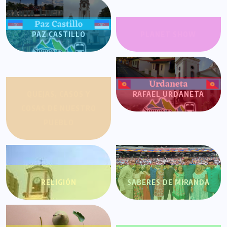
PAZ CASTILLO
PLANET SHOW
QUEJAS, CASOS Y
RAFAEL URDANETA
COSAS DE NUESTRO
PUEBLO
RELIGIÓN
SABERES DE MIRANDA