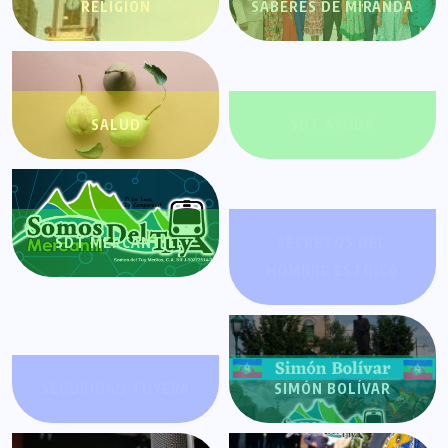
RELIGIÓN
SABERES DE MIRANDA
SALUD
SDT AYUDA
SDT MERCANTIL
SECRETOS DEL
HOMBRE ESTOICO
SEGURIDAD TUYERA
SIMÓN BOLÍVAR