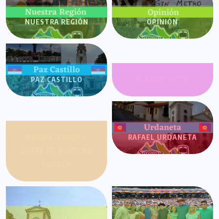
NUESTRA REGIÓN
OPINIÓN
PAZ CASTILLO
PLANET SHOW
QUEJAS, CASOS Y
RAFAEL URDANETA
COSAS DE NUESTRO
PUEBLO