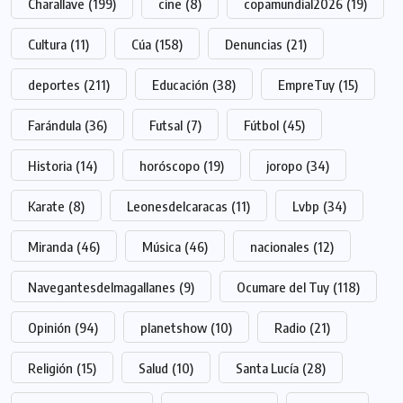
Charallave
(199)
cine
(8)
copamundial2026
(19)
Cultura
(11)
Cúa
(158)
Denuncias
(21)
deportes
(211)
Educación
(38)
EmpreTuy
(15)
Farándula
(36)
Futsal
(7)
Fútbol
(45)
Historia
(14)
horóscopo
(19)
joropo
(34)
Karate
(8)
Leonesdelcaracas
(11)
Lvbp
(34)
Miranda
(46)
Música
(46)
nacionales
(12)
Navegantesdelmagallanes
(9)
Ocumare del Tuy
(118)
Opinión
(94)
planetshow
(10)
Radio
(21)
Religión
(15)
Salud
(10)
Santa Lucía
(28)