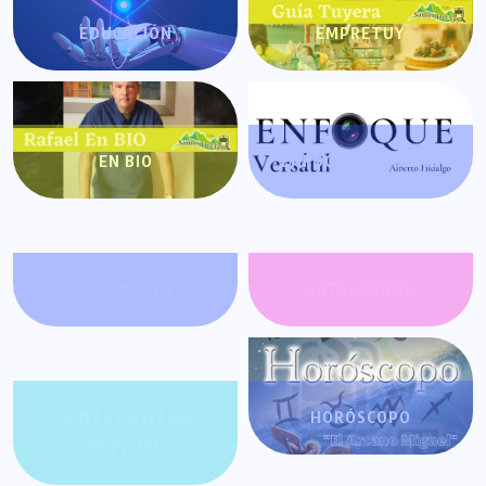
EDUCACIÓN
EMPRETUY
EN BIO
ENFOQUE VERSÁTIL
FARÁNDULA
GATACRONOS
GENTE POSITIVA
HORÓSCOPO
VENEZUELA