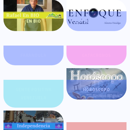
EN BIO
ENFOQUE VERSÁTIL
FARÁNDULA
GATACRONOS
GENTE POSITIVA
HORÓSCOPO
VENEZUELA