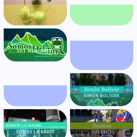
SALUD
SDT AYUDA
SDT MERCANTIL
SECRETOS DEL
HOMBRE ESTOICO
SEGURIDAD TUYERA
SIMÓN BOLÍVAR
SOMOS LA RADIO
SUCESOS