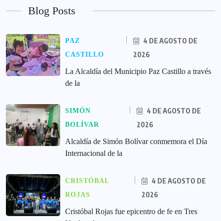
Blog Posts
4 DE AGOSTO DE
PAZ
2026
CASTILLO
La Alcaldía del Municipio Paz Castillo a través
de la
4 DE AGOSTO DE
SIMÓN
2026
BOLÍVAR
Alcaldía de Simón Bolívar conmemora el Día
Internacional de la
4 DE AGOSTO DE
CRISTÓBAL
2026
ROJAS
Cristóbal Rojas fue epicentro de fe en Tres