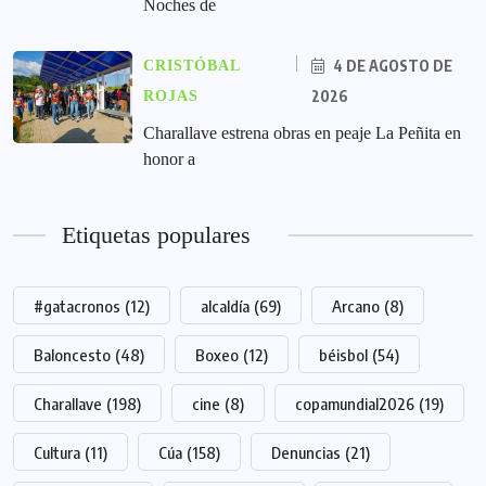
Noches de
4 DE AGOSTO DE
CRISTÓBAL
2026
ROJAS
Charallave estrena obras en peaje La Peñita en
honor a
Etiquetas populares
#gatacronos
(12)
alcaldía
(69)
Arcano
(8)
Baloncesto
(48)
Boxeo
(12)
béisbol
(54)
Charallave
(198)
cine
(8)
copamundial2026
(19)
Cultura
(11)
Cúa
(158)
Denuncias
(21)