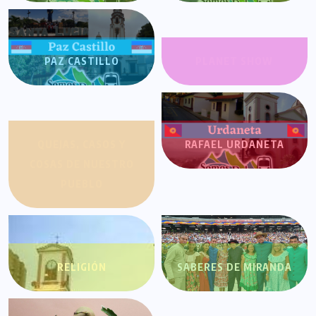
PAZ CASTILLO
PLANET SHOW
QUEJAS, CASOS Y
RAFAEL URDANETA
COSAS DE NUESTRO
PUEBLO
RELIGIÓN
SABERES DE MIRANDA