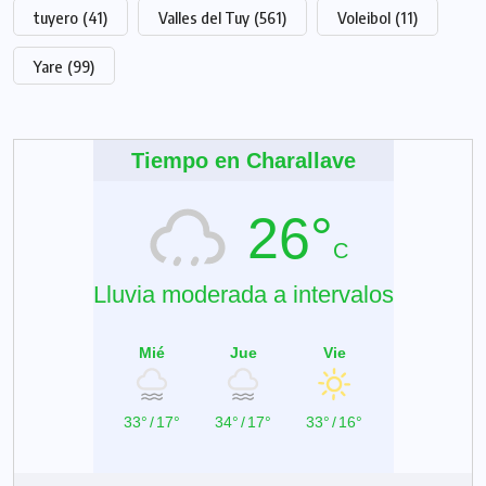
tuyero
(41)
Valles del Tuy
(561)
Voleibol
(11)
Yare
(99)
Tiempo en Charallave
26°
C
Lluvia moderada a intervalos
Mié
Jue
Vie
33°
/
17°
34°
/
17°
33°
/
16°