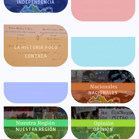
INDEPENDENCIA
JOROPO CENTRAL:
RITMO Y RELATO
LA HISTORIA POCO
LA SALSA EN LA
CONTADA
HISTORIA
MIRANDA
NACIONALES
NUESTRA REGIÓN
OPINIÓN