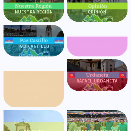
NUESTRA REGIÓN
OPINIÓN
PAZ CASTILLO
PLANET SHOW
QUEJAS, CASOS Y
RAFAEL URDANETA
COSAS DE NUESTRO
PUEBLO