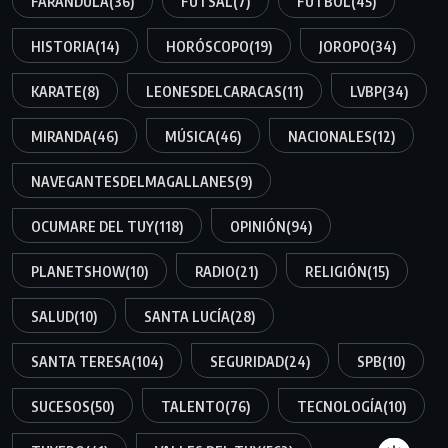
FARÁNDULA
(36)
FUTSAL
(7)
FÚTBOL
(45)
HISTORIA
(14)
HORÓSCOPO
(19)
JOROPO
(34)
KARATE
(8)
LEONESDELCARACAS
(11)
LVBP
(34)
MIRANDA
(46)
MÚSICA
(46)
NACIONALES
(12)
NAVEGANTESDELMAGALLANES
(9)
OCUMARE DEL TUY
(118)
OPINIÓN
(94)
PLANETSHOW
(10)
RADIO
(21)
RELIGIÓN
(15)
SALUD
(10)
SANTA LUCÍA
(28)
SANTA TERESA
(104)
SEGURIDAD
(24)
SPB
(10)
SUCESOS
(50)
TALENTO
(76)
TECNOLOGÍA
(10)