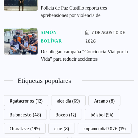
‎Policía de Paz Castillo reporta tres
aprehensiones por violencia de
7 DE AGOSTO DE
SIMÓN
2026
BOLÍVAR
‎Despliegan campaña “Conciencia Vial por la
Vida” para reducir accidentes
Etiquetas populares
#gatacronos
(12)
alcaldía
(69)
Arcano
(8)
Baloncesto
(48)
Boxeo
(12)
béisbol
(54)
Charallave
(199)
cine
(8)
copamundial2026
(19)