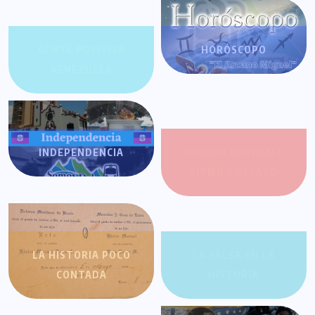
GENTE POSITIVA
HORÓSCOPO
VENEZUELA
INDEPENDENCIA
JOROPO CENTRAL:
RITMO Y RELATO
LA HISTORIA POCO
LA SALSA EN LA
CONTADA
HISTORIA