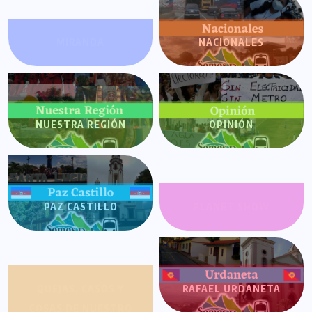
MIRANDA
NACIONALES
NUESTRA REGIÓN
OPINIÓN
PAZ CASTILLO
PLANET SHOW
QUEJAS, CASOS Y
RAFAEL URDANETA
COSAS DE NUESTRO