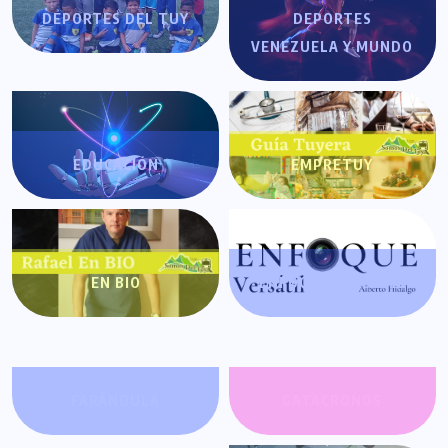
DEPORTES DEL TUY
DEPORTES
VENEZUELA Y MUNDO
EDUCACIÓN
EMPRETUY
EN BIO
ENFOQUE VERSÁTIL
FARÁNDULA
GATACRONOS