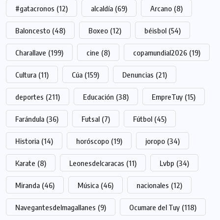
#gatacronos
(12)
alcaldía
(69)
Arcano
(8)
Baloncesto
(48)
Boxeo
(12)
béisbol
(54)
Charallave
(199)
cine
(8)
copamundial2026
(19)
Cultura
(11)
Cúa
(159)
Denuncias
(21)
deportes
(211)
Educación
(38)
EmpreTuy
(15)
Farándula
(36)
Futsal
(7)
Fútbol
(45)
Historia
(14)
horóscopo
(19)
joropo
(34)
Karate
(8)
Leonesdelcaracas
(11)
Lvbp
(34)
Miranda
(46)
Música
(46)
nacionales
(12)
Navegantesdelmagallanes
(9)
Ocumare del Tuy
(118)