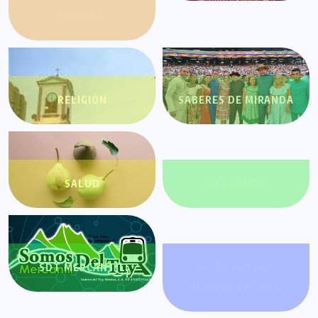
PUEBLO
RELIGIÓN
SABERES DE MIRANDA
SALUD
SDT AYUDA
SDT MERCANTIL
SECRETOS DEL
HOMBRE ESTOICO