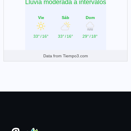
Lluvia moderada a intervalos
Vie
Sáb
Dom
33°
/
16°
33°
/
16°
29°
/
18°
Data from
Tiempo3.com