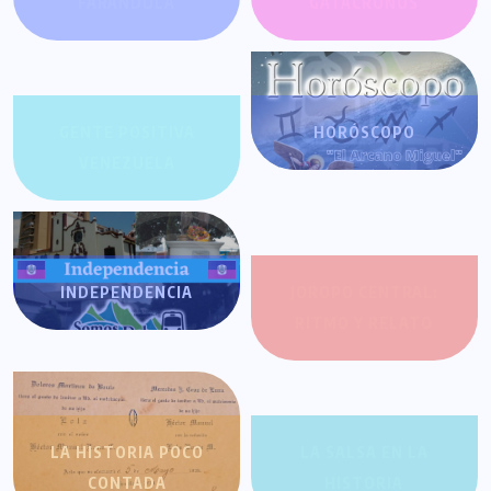
FARÁNDULA
GATACRONOS
GENTE POSITIVA
HORÓSCOPO
VENEZUELA
INDEPENDENCIA
JOROPO CENTRAL:
RITMO Y RELATO
LA HISTORIA POCO
LA SALSA EN LA
CONTADA
HISTORIA