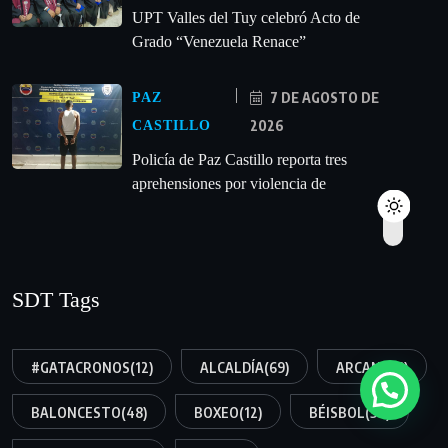
UPT Valles del Tuy celebró Acto de
Grado “Venezuela Renace”
7 DE AGOSTO DE
PAZ
2026
CASTILLO
‎Policía de Paz Castillo reporta tres
aprehensiones por violencia de
SDT Tags
#GATACRONOS
(12)
ALCALDÍA
(69)
ARCANO
(8)
BALONCESTO
(48)
BOXEO
(12)
BÉISBOL
(54)