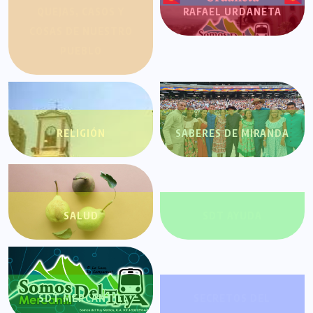
QUEJAS, CASOS Y
RAFAEL URDANETA
COSAS DE NUESTRO
PUEBLO
RELIGIÓN
SABERES DE MIRANDA
SALUD
SDT AYUDA
SDT MERCANTIL
SECRETOS DEL