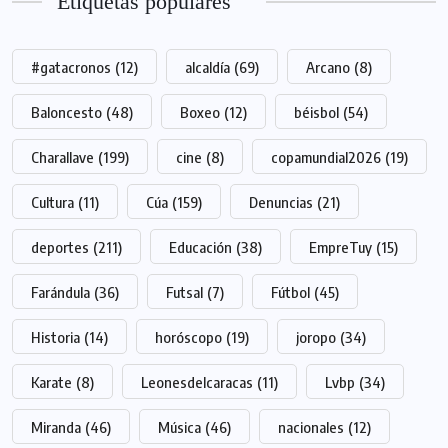
Etiquetas populares
#gatacronos
(12)
alcaldía
(69)
Arcano
(8)
Baloncesto
(48)
Boxeo
(12)
béisbol
(54)
Charallave
(199)
cine
(8)
copamundial2026
(19)
Cultura
(11)
Cúa
(159)
Denuncias
(21)
deportes
(211)
Educación
(38)
EmpreTuy
(15)
Farándula
(36)
Futsal
(7)
Fútbol
(45)
Historia
(14)
horóscopo
(19)
joropo
(34)
Karate
(8)
Leonesdelcaracas
(11)
Lvbp
(34)
Miranda
(46)
Música
(46)
nacionales
(12)