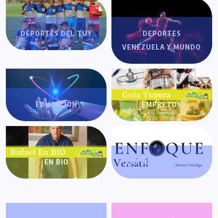
DEPORTES DEL TUY
DEPORTES
VENEZUELA Y MUNDO
EDUCACIÓN
EMPRETUY
EN BIO
ENFOQUE VERSÁTIL