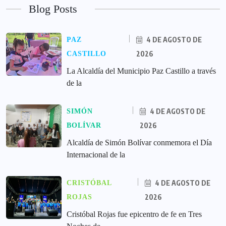
Blog Posts
4 DE AGOSTO DE
PAZ
2026
CASTILLO
La Alcaldía del Municipio Paz Castillo a través
de la
4 DE AGOSTO DE
SIMÓN
2026
BOLÍVAR
Alcaldía de Simón Bolívar conmemora el Día
Internacional de la
4 DE AGOSTO DE
CRISTÓBAL
2026
ROJAS
Cristóbal Rojas fue epicentro de fe en Tres