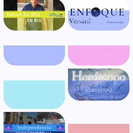
EN BIO
ENFOQUE VERSÁTIL
FARÁNDULA
GATACRONOS
GENTE POSITIVA
HORÓSCOPO
VENEZUELA