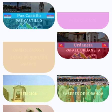
PAZ CASTILLO
PLANET SHOW
QUEJAS, CASOS Y
RAFAEL URDANETA
COSAS DE NUESTRO
PUEBLO
RELIGIÓN
SABERES DE MIRANDA