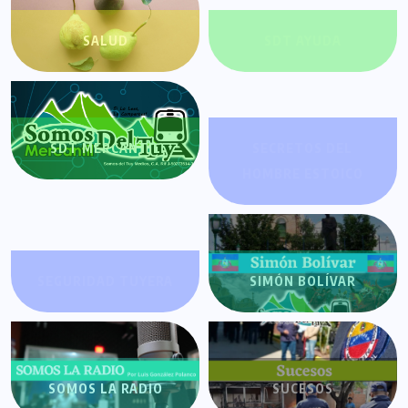
SALUD
SDT AYUDA
SDT MERCANTIL
SECRETOS DEL
HOMBRE ESTOICO
SEGURIDAD TUYERA
SIMÓN BOLÍVAR
SOMOS LA RADIO
SUCESOS