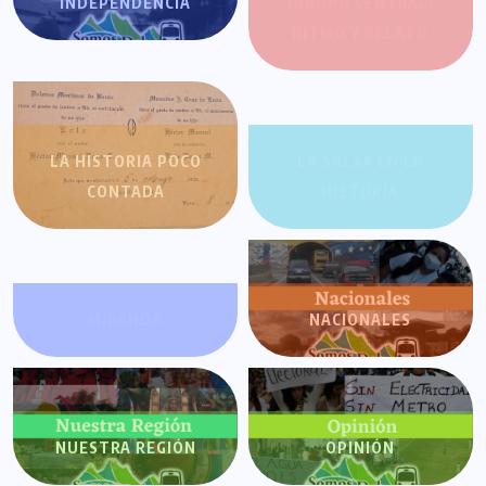
INDEPENDENCIA
JOROPO CENTRAL:
RITMO Y RELATO
LA HISTORIA POCO
LA SALSA EN LA
CONTADA
HISTORIA
MIRANDA
NACIONALES
NUESTRA REGIÓN
OPINIÓN