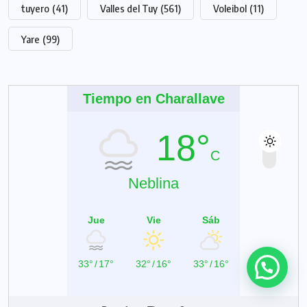
tuyero
(41)
Valles del Tuy
(561)
Voleibol
(11)
Yare
(99)
Tiempo en Charallave
18°
C
Neblina
Jue
Vie
Sáb
33°
/
17°
32°
/
16°
33°
/
16°