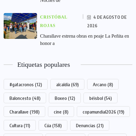
Noches de
4 DE AGOSTO DE
CRISTÓBAL
2026
ROJAS
Charallave estrena obras en peaje La Peñita en
honor a
Etiquetas populares
#gatacronos
(12)
alcaldía
(69)
Arcano
(8)
Baloncesto
(48)
Boxeo
(12)
béisbol
(54)
Charallave
(198)
cine
(8)
copamundial2026
(19)
Cultura
(11)
Cúa
(158)
Denuncias
(21)