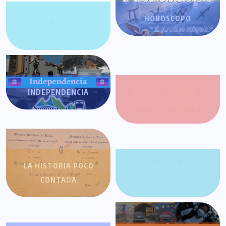
GENTE POSITIVA
HORÓSCOPO
VENEZUELA
INDEPENDENCIA
JOROPO CENTRAL:
RITMO Y RELATO
LA HISTORIA POCO
LA SALSA EN LA
CONTADA
HISTORIA