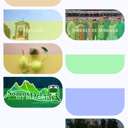
RELIGIÓN
SABERES DE MIRANDA
SALUD
SDT AYUDA
SDT MERCANTIL
SECRETOS DEL
HOMBRE ESTOICO