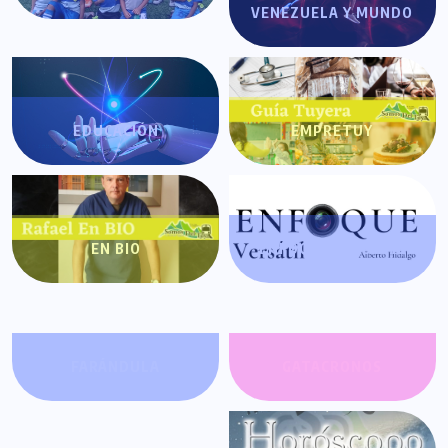
VENEZUELA Y MUNDO
EDUCACIÓN
EMPRETUY
EN BIO
ENFOQUE VERSÁTIL
FARÁNDULA
GATACRONOS