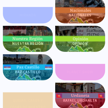
MIRANDA
NACIONALES
NUESTRA REGIÓN
OPINIÓN
PAZ CASTILLO
PLANET SHOW
QUEJAS, CASOS Y
RAFAEL URDANETA
COSAS DE NUESTRO