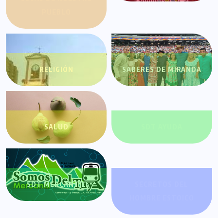
PUEBLO
RELIGIÓN
SABERES DE MIRANDA
SALUD
SDT AYUDA
SDT MERCANTIL
SECRETOS DEL
HOMBRE ESTOICO