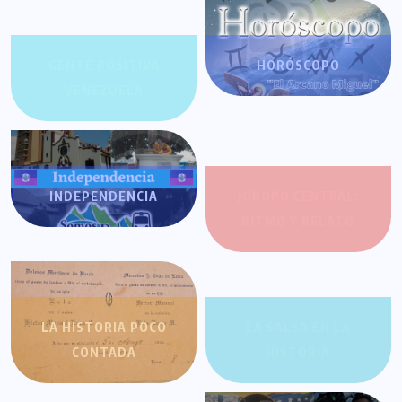
GENTE POSITIVA
HORÓSCOPO
VENEZUELA
INDEPENDENCIA
JOROPO CENTRAL:
RITMO Y RELATO
LA HISTORIA POCO
LA SALSA EN LA
CONTADA
HISTORIA