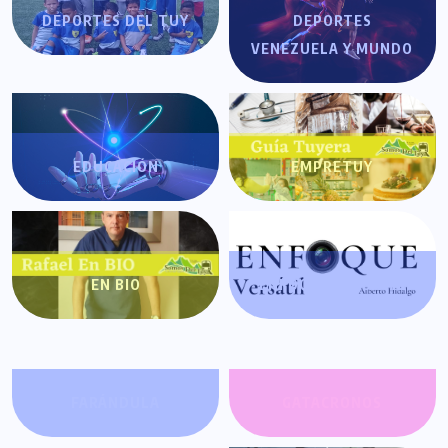
DEPORTES DEL TUY
DEPORTES
VENEZUELA Y MUNDO
EDUCACIÓN
EMPRETUY
EN BIO
ENFOQUE VERSÁTIL
FARÁNDULA
GATACRONOS