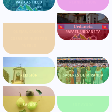
PAZ CASTILLO
PLANET SHOW
QUEJAS, CASOS Y
RAFAEL URDANETA
COSAS DE NUESTRO
PUEBLO
RELIGIÓN
SABERES DE MIRANDA
SALUD
SDT AYUDA