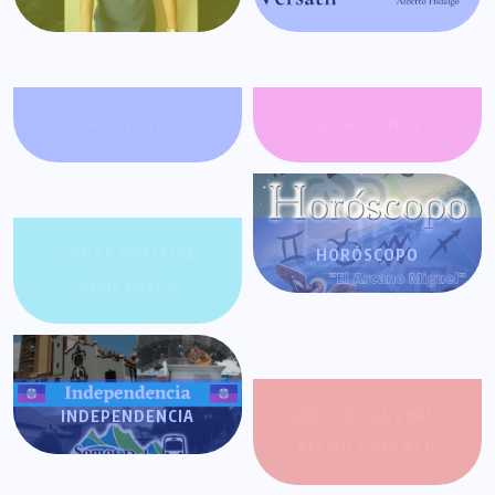
FARÁNDULA
GATACRONOS
GENTE POSITIVA
HORÓSCOPO
VENEZUELA
INDEPENDENCIA
JOROPO CENTRAL:
RITMO Y RELATO