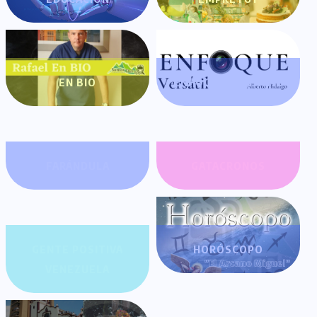
EN BIO
ENFOQUE VERSÁTIL
FARÁNDULA
GATACRONOS
GENTE POSITIVA
HORÓSCOPO
VENEZUELA