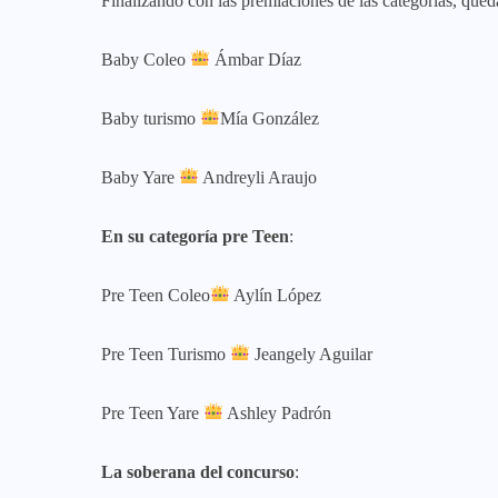
Finalizando con las premiaciones de las categorías, qued
Baby Coleo
Ámbar Díaz
Baby turismo
Mía González
Baby Yare
Andreyli Araujo
En su categoría pre Teen
:
Pre Teen Coleo
Aylín López
Pre Teen Turismo
Jeangely Aguilar
Pre Teen Yare
Ashley Padrón
La soberana del concurso
: