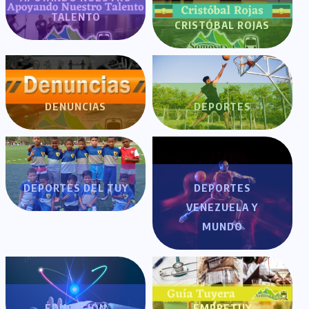
TALENTO
CRISTÓBAL ROJAS
DENUNCIAS
DEPORTES
DEPORTES DEL TUY
DEPORTES
VENEZUELA Y
MUNDO
EDUCACIÓN
EMPRETUY