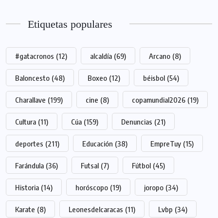
Etiquetas populares
#gatacronos
(12)
alcaldía
(69)
Arcano
(8)
Baloncesto
(48)
Boxeo
(12)
béisbol
(54)
Charallave
(199)
cine
(8)
copamundial2026
(19)
Cultura
(11)
Cúa
(159)
Denuncias
(21)
deportes
(211)
Educación
(38)
EmpreTuy
(15)
Farándula
(36)
Futsal
(7)
Fútbol
(45)
Historia
(14)
horóscopo
(19)
joropo
(34)
Karate
(8)
Leonesdelcaracas
(11)
Lvbp
(34)