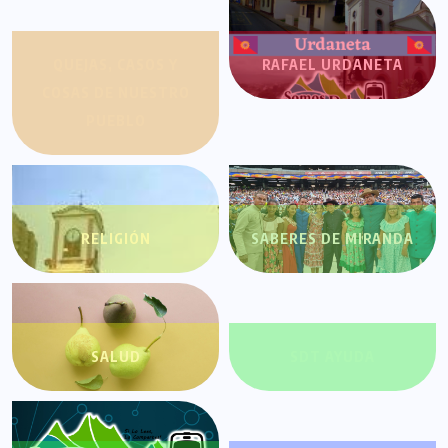
QUEJAS, CASOS Y
RAFAEL URDANETA
COSAS DE NUESTRO
PUEBLO
RELIGIÓN
SABERES DE MIRANDA
SALUD
SDT AYUDA