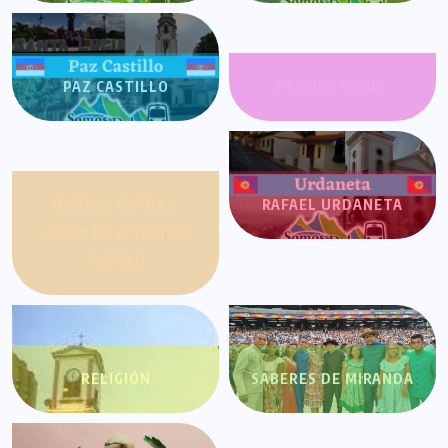
PAZ CASTILLO
PLANET SHOW
QUEJAS, CASOS Y
RAFAEL URDANETA
COSAS DE NUESTRO
PUEBLO
RELIGIÓN
SABERES DE MIRANDA