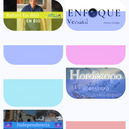
EN BIO
ENFOQUE VERSÁTIL
FARÁNDULA
GATACRONOS
GENTE POSITIVA
HORÓSCOPO
VENEZUELA