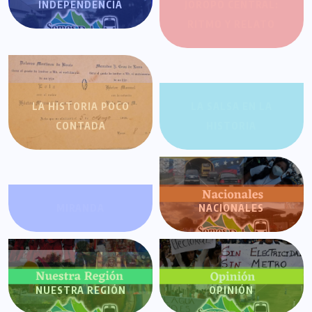
INDEPENDENCIA
JOROPO CENTRAL:
RITMO Y RELATO
LA HISTORIA POCO
LA SALSA EN LA
CONTADA
HISTORIA
MIRANDA
NACIONALES
NUESTRA REGIÓN
OPINIÓN