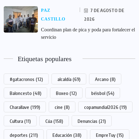
7 DE AGOSTO DE
PAZ
2026
CASTILLO
Coordinan plan de pica y poda para fortalecer el
servicio
Etiquetas populares
#gatacronos
(12)
alcaldía
(69)
Arcano
(8)
Baloncesto
(48)
Boxeo
(12)
béisbol
(54)
Charallave
(199)
cine
(8)
copamundial2026
(19)
Cultura
(11)
Cúa
(158)
Denuncias
(21)
deportes
(211)
Educación
(38)
EmpreTuy
(15)