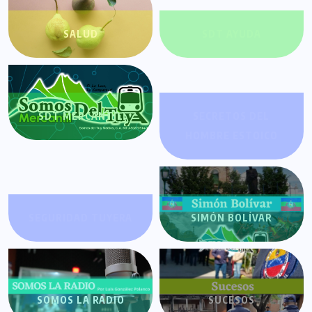
SALUD
SDT AYUDA
SDT MERCANTIL
SECRETOS DEL
HOMBRE ESTOICO
SEGURIDAD TUYERA
SIMÓN BOLÍVAR
SOMOS LA RADIO
SUCESOS