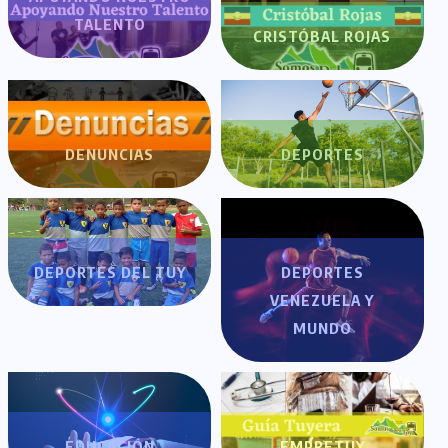
TALENTO
CRISTÓBAL ROJAS
DENUNCIAS
DEPORTES
DEPORTES DEL TUY
DEPORTES
VENEZUELA Y
MUNDO
EDUCACIÓN
EMPRETUY