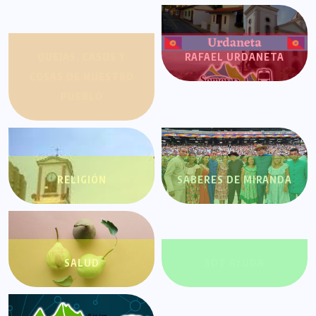
QUEJAS, CASOS Y
RAFAEL URDANETA
COSAS DE NUESTRO
PUEBLO
RELIGIÓN
SABERES DE MIRANDA
SALUD
SDT AYUDA