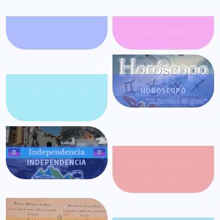
FARÁNDULA
GATACRONOS
GENTE POSITIVA
HORÓSCOPO
VENEZUELA
INDEPENDENCIA
JOROPO CENTRAL:
RITMO Y RELATO