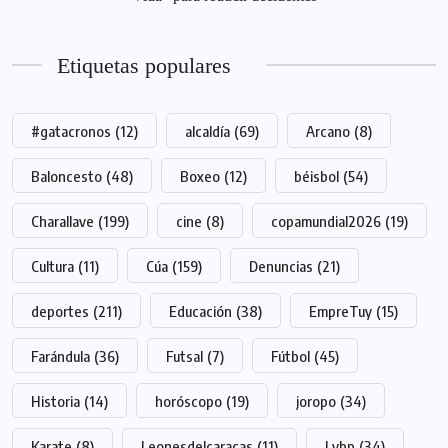
Etiquetas populares
#gatacronos
(12)
alcaldía
(69)
Arcano
(8)
Baloncesto
(48)
Boxeo
(12)
béisbol
(54)
Charallave
(199)
cine
(8)
copamundial2026
(19)
Cultura
(11)
Cúa
(159)
Denuncias
(21)
deportes
(211)
Educación
(38)
EmpreTuy
(15)
Farándula
(36)
Futsal
(7)
Fútbol
(45)
Historia
(14)
horóscopo
(19)
joropo
(34)
Karate
(8)
Leonesdelcaracas
(11)
Lvbp
(34)