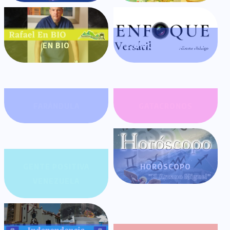
EN BIO
ENFOQUE VERSÁTIL
FARÁNDULA
GATACRONOS
GENTE POSITIVA
HORÓSCOPO
VENEZUELA