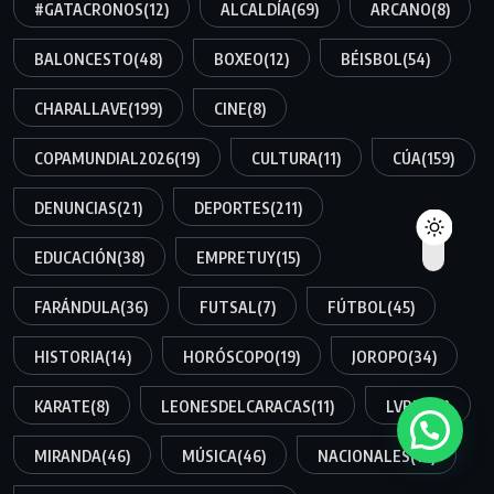
#GATACRONOS
(12)
ALCALDÍA
(69)
ARCANO
(8)
BALONCESTO
(48)
BOXEO
(12)
BÉISBOL
(54)
CHARALLAVE
(199)
CINE
(8)
COPAMUNDIAL2026
(19)
CULTURA
(11)
CÚA
(159)
DENUNCIAS
(21)
DEPORTES
(211)
EDUCACIÓN
(38)
EMPRETUY
(15)
FARÁNDULA
(36)
FUTSAL
(7)
FÚTBOL
(45)
HISTORIA
(14)
HORÓSCOPO
(19)
JOROPO
(34)
KARATE
(8)
LEONESDELCARACAS
(11)
LVBP
(34)
MIRANDA
(46)
MÚSICA
(46)
NACIONALES
(12)