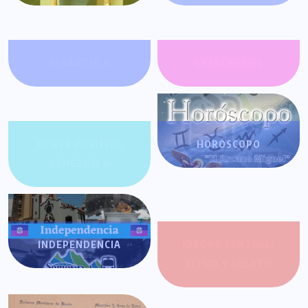
FARÁNDULA
GATACRONOS
GENTE POSITIVA
HORÓSCOPO
VENEZUELA
INDEPENDENCIA
JOROPO CENTRAL:
RITMO Y RELATO