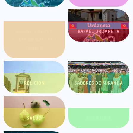
QUEJAS, CASOS Y
RAFAEL URDANETA
COSAS DE NUESTRO
PUEBLO
RELIGIÓN
SABERES DE MIRANDA
SALUD
SDT AYUDA