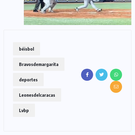
béisbol
Bravosdemargarita
deportes
Leonesdelcaracas
Lvbp