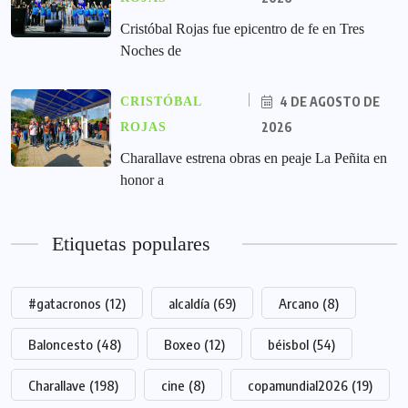
Cristóbal Rojas fue epicentro de fe en Tres
Noches de
4 DE AGOSTO DE
CRISTÓBAL
2026
ROJAS
Charallave estrena obras en peaje La Peñita en
honor a
Etiquetas populares
#gatacronos
(12)
alcaldía
(69)
Arcano
(8)
Baloncesto
(48)
Boxeo
(12)
béisbol
(54)
Charallave
(198)
cine
(8)
copamundial2026
(19)