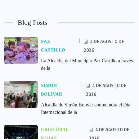
Blog Posts
4 DE AGOSTO DE
PAZ
2026
CASTILLO
La Alcaldía del Municipio Paz Castillo a través
de la
4 DE AGOSTO DE
SIMÓN
2026
BOLÍVAR
Alcaldía de Simón Bolívar conmemora el Día
Internacional de la
4 DE AGOSTO DE
CRISTÓBAL
2026
ROJAS