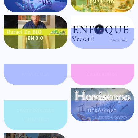
EDUCACIÓN
EMPRETUY
EN BIO
ENFOQUE VERSÁTIL
FARÁNDULA
GATACRONOS
GENTE POSITIVA
HORÓSCOPO
VENEZUELA