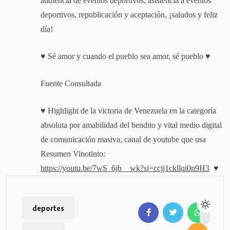
audiencia de eventos deportivos, asistencia a eventos
deportivos, republicación y aceptación, ¡saludos y feliz
día!
♥ Sé amor y cuando el pueblo sea amor, sé pueblo ♥
Fuente Consultada
♥ Highlight de la victoria de Venezuela en la categoría
absoluta por amabilidad del bendito y vital medio digital
de comunicación masiva, canal de youtube que usa
Resumen Vinotinto:
https://youtu.be/7wS_6jb__wk?si=ccjj1ckllqi0n9H3
♥
deportes