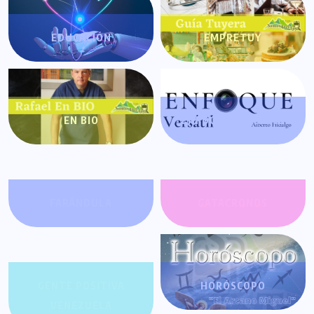
EDUCACIÓN
EMPRETUY
EN BIO
ENFOQUE VERSÁTIL
FARÁNDULA
GATACRONOS
GENTE POSITIVA
HORÓSCOPO
VENEZUELA