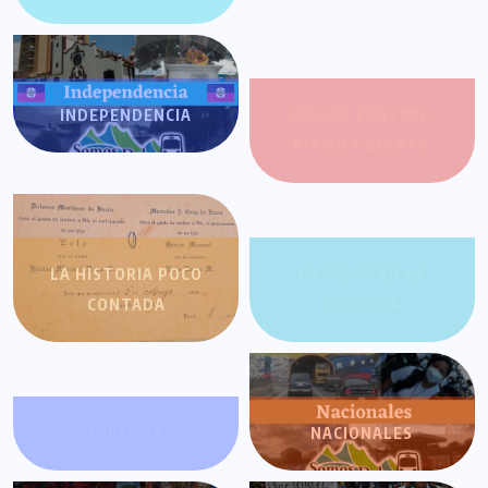
INDEPENDENCIA
JOROPO CENTRAL:
RITMO Y RELATO
LA HISTORIA POCO
LA SALSA EN LA
CONTADA
HISTORIA
MIRANDA
NACIONALES