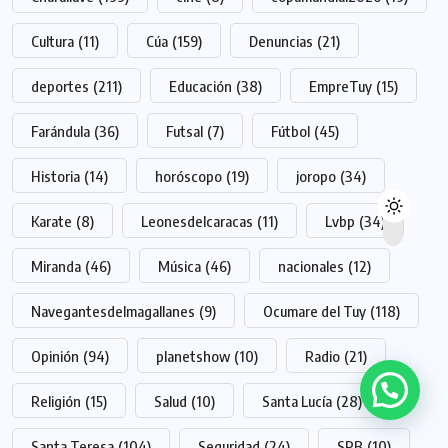
Cultura
(11)
Cúa
(159)
Denuncias
(21)
deportes
(211)
Educación
(38)
EmpreTuy
(15)
Farándula
(36)
Futsal
(7)
Fútbol
(45)
Historia
(14)
horóscopo
(19)
joropo
(34)
Karate
(8)
Leonesdelcaracas
(11)
Lvbp
(34)
Miranda
(46)
Música
(46)
nacionales
(12)
Navegantesdelmagallanes
(9)
Ocumare del Tuy
(118)
Opinión
(94)
planetshow
(10)
Radio
(21)
Religión
(15)
Salud
(10)
Santa Lucía
(28)
Santa Teresa
(104)
Seguridad
(24)
SPB
(10)