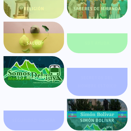
RELIGIÓN
SABERES DE MIRANDA
SALUD
SDT AYUDA
SDT MERCANTIL
SECRETOS DEL
HOMBRE ESTOICO
SEGURIDAD TUYERA
SIMÓN BOLÍVAR