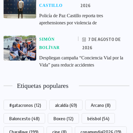
2026
CASTILLO
‎Policía de Paz Castillo reporta tres
aprehensiones por violencia de
7 DE AGOSTO DE
SIMÓN
2026
BOLÍVAR
‎Despliegan campaña “Conciencia Vial por la
Vida” para reducir accidentes
Etiquetas populares
#gatacronos
(12)
alcaldía
(69)
Arcano
(8)
Baloncesto
(48)
Boxeo
(12)
béisbol
(54)
Charallave
(199)
cine
(8)
copamundial2026
(19)