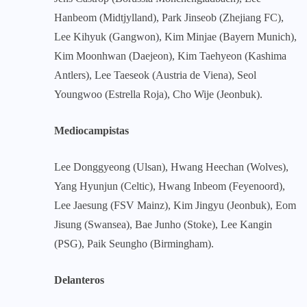
Hanbeom (Midtjylland), Park Jinseob (Zhejiang FC),
Lee Kihyuk (Gangwon), Kim Minjae (Bayern Munich),
Kim Moonhwan (Daejeon), Kim Taehyeon (Kashima
Antlers), Lee Taeseok (Austria de Viena), Seol
Youngwoo (Estrella Roja), Cho Wije (Jeonbuk).
Mediocampistas
Lee Donggyeong (Ulsan), Hwang Heechan (Wolves),
Yang Hyunjun (Celtic), Hwang Inbeom (Feyenoord),
Lee Jaesung (FSV Mainz), Kim Jingyu (Jeonbuk), Eom
Jisung (Swansea), Bae Junho (Stoke), Lee Kangin
(PSG), Paik Seungho (Birmingham).
Delanteros