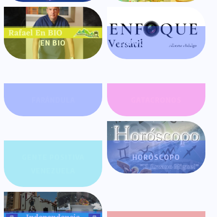
EN BIO
ENFOQUE VERSÁTIL
FARÁNDULA
GATACRONOS
GENTE POSITIVA
HORÓSCOPO
VENEZUELA