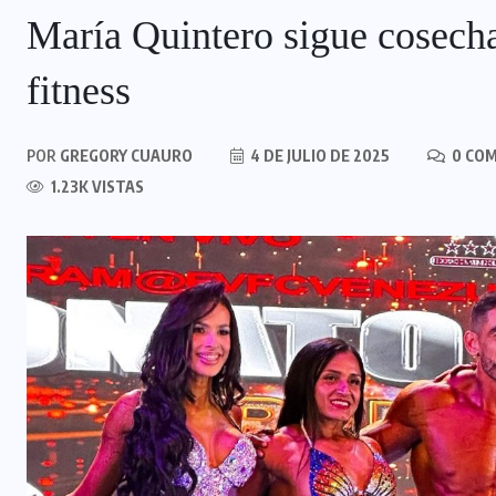
María Quintero sigue cosech
fitness
POR
GREGORY CUAURO
4 DE JULIO DE 2025
0 CO
1.23K VISTAS