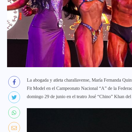
La abogada y atleta charallavense, María Fernanda Quin
Fit Model en el Campeonato Nacional “A” de la Federaci
domingo 29 de junio en el teatro José “Chino” Khan del I