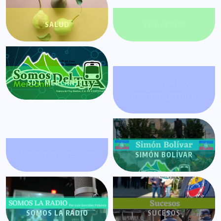
SALUD
SDT AYUDA
SDT MERCANTIL
SECRETOS DEL
HOMBRE ESTOICO
SEGURIDAD TUYERA
SIMÓN BOLÍVAR
SOMOS LA RADIO
SUCESOS