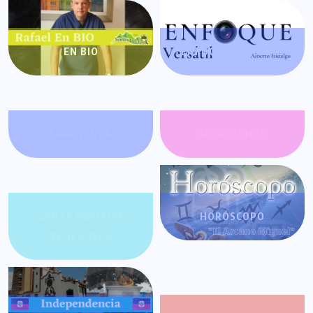
EN BIO
ENFOQUE VERSÁTIL
FARÁNDULA
GATACRONOS
GENTE POSITIVA
HORÓSCOPO
VENEZUELA