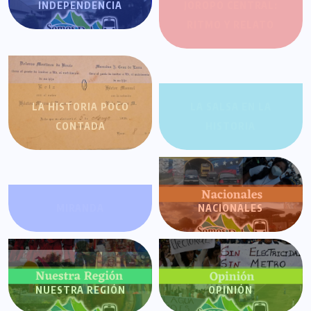
INDEPENDENCIA
JOROPO CENTRAL:
RITMO Y RELATO
LA HISTORIA POCO
LA SALSA EN LA
CONTADA
HISTORIA
MIRANDA
NACIONALES
NUESTRA REGIÓN
OPINIÓN