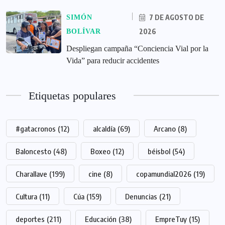
7 DE AGOSTO DE
SIMÓN
2026
BOLÍVAR
‎Despliegan campaña “Conciencia Vial por la
Vida” para reducir accidentes
Etiquetas populares
#gatacronos
(12)
alcaldía
(69)
Arcano
(8)
Baloncesto
(48)
Boxeo
(12)
béisbol
(54)
Charallave
(199)
cine
(8)
copamundial2026
(19)
Cultura
(11)
Cúa
(159)
Denuncias
(21)
deportes
(211)
Educación
(38)
EmpreTuy
(15)