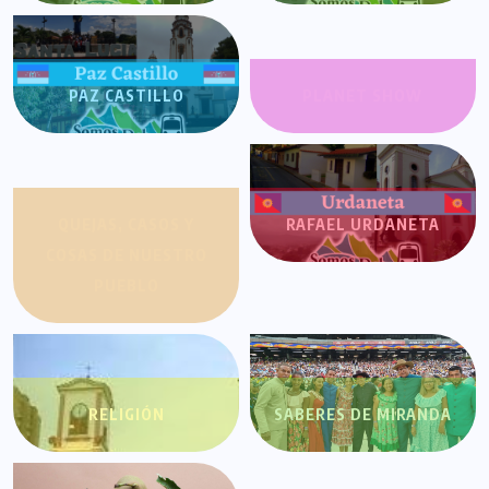
PAZ CASTILLO
PLANET SHOW
QUEJAS, CASOS Y
RAFAEL URDANETA
COSAS DE NUESTRO
PUEBLO
RELIGIÓN
SABERES DE MIRANDA