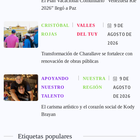
El Plan Vacacional Comunitario “Venezuela Ríe
2026” llegó a Paz
9 DE
CRISTÓBAL
VALLES
AGOSTO DE
ROJAS
DEL TUY
2026
Transformación de Charallave se fortalece con
renovación de obras públicas
9 DE
APOYANDO
NUESTRA
AGOSTO
NUESTRO
REGIÓN
DE 2026
TALENTO
El carisma artístico y el corazón social de Kody
Brayan
Etiquetas populares