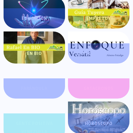
EDUCACIÓN
EMPRETUY
EN BIO
ENFOQUE VERSÁTIL
FARÁNDULA
GATACRONOS
GENTE POSITIVA
HORÓSCOPO
VENEZUELA