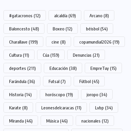
#gatacronos
(12)
alcaldía
(69)
Arcano
(8)
Baloncesto
(48)
Boxeo
(12)
béisbol
(54)
Charallave
(199)
cine
(8)
copamundial2026
(19)
Cultura
(11)
Cúa
(159)
Denuncias
(21)
deportes
(211)
Educación
(38)
EmpreTuy
(15)
Farándula
(36)
Futsal
(7)
Fútbol
(45)
Historia
(14)
horóscopo
(19)
joropo
(34)
Karate
(8)
Leonesdelcaracas
(11)
Lvbp
(34)
Miranda
(46)
Música
(46)
nacionales
(12)