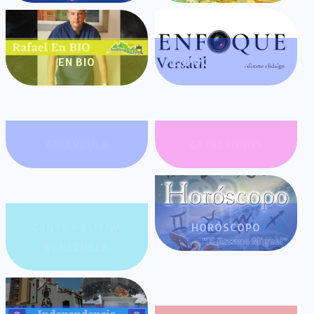
EN BIO
ENFOQUE VERSÁTIL
FARÁNDULA
GATACRONOS
GENTE POSITIVA
HORÓSCOPO
VENEZUELA