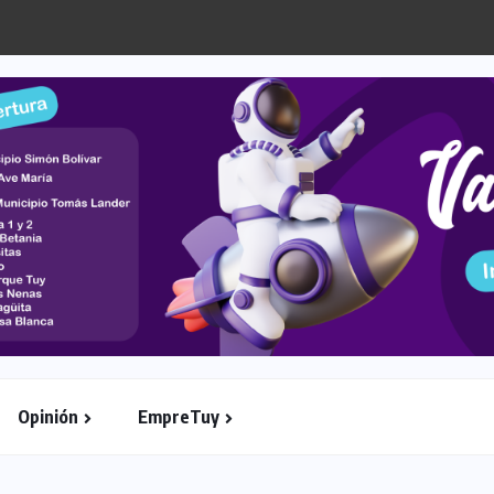
ez rumbo al Panamericano y al Mundial...
Opinión
EmpreTuy