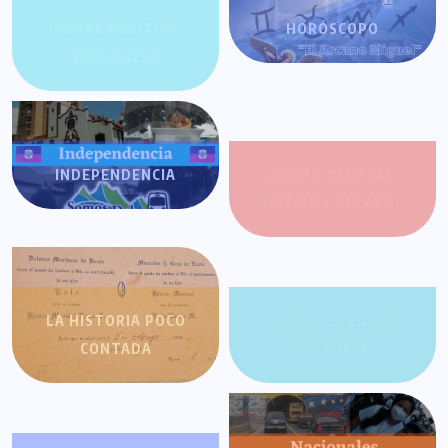
GENTE POSITIVA
HORÓSCOPO
VENEZUELA
INDEPENDENCIA
JOROPO CENTRAL:
RITMO Y RELATO
LA HISTORIA POCO
LA SALSA EN LA
CONTADA
HISTORIA