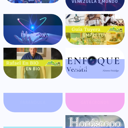
VENEZUELA Y MUNDO
EDUCACIÓN
EMPRETUY
EN BIO
ENFOQUE VERSÁTIL
FARÁNDULA
GATACRONOS