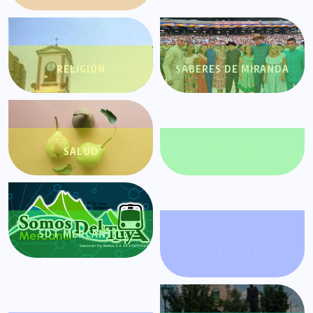
RELIGIÓN
SABERES DE MIRANDA
SALUD
SDT AYUDA
SDT MERCANTIL
SECRETOS DEL
HOMBRE ESTOICO