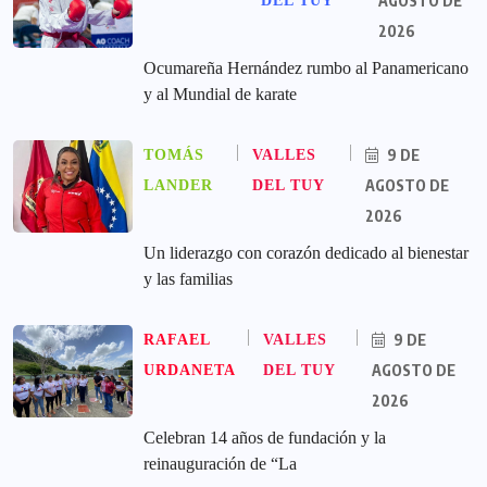
AGOSTO DE
DEL TUY
2026
Ocumareña Hernández rumbo al Panamericano
y al Mundial de karate
9 DE
TOMÁS
VALLES
AGOSTO DE
LANDER
DEL TUY
2026
Un liderazgo con corazón dedicado al bienestar
y las familias
9 DE
RAFAEL
VALLES
AGOSTO DE
URDANETA
DEL TUY
2026
Celebran 14 años de fundación y la
reinauguración de “La