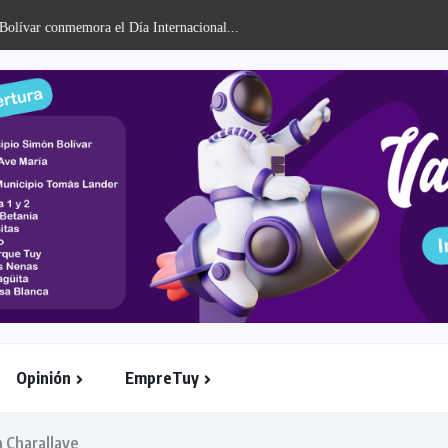
olívar conmemora el Día Internacional...
Opinión
EmpreTuy
 Charallave