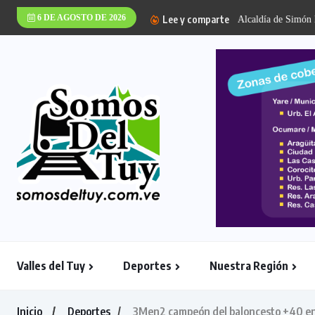
6 DE AGOSTO DE 2026
Lee y comparte
Alcaldía de Simón B
Valles del Tuy
Deportes
Nuestra Región
Inicio
Deportes
3Men2 campeón del baloncesto +40 en