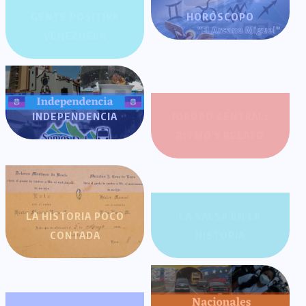
GENTE POSITIVA
HORÓSCOPO
VENEZUELA
INDEPENDENCIA
JOROPO CENTRAL:
RITMO Y RELATO
LA HISTORIA POCO
LA SALSA EN LA
CONTADA
HISTORIA