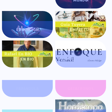
MUNDO
EDUCACIÓN
EMPRETUY
EN BIO
ENFOQUE VERSÁTIL
FARÁNDULA
GATACRONOS