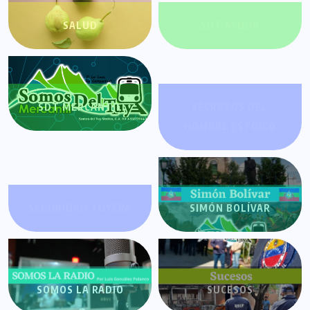
SALUD
SDT AYUDA
SDT MERCANTIL
SECRETOS DEL
HOMBRE ESTOICO
SEGURIDAD TUYERA
SIMÓN BOLÍVAR
SOMOS LA RADIO
SUCESOS