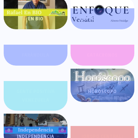
EN BIO
ENFOQUE VERSÁTIL
FARÁNDULA
GATACRONOS
GENTE POSITIVA
HORÓSCOPO
VENEZUELA
INDEPENDENCIA
JOROPO CENTRAL: