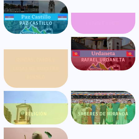
PAZ CASTILLO
PLANET SHOW
QUEJAS, CASOS Y
RAFAEL URDANETA
COSAS DE NUESTRO
PUEBLO
RELIGIÓN
SABERES DE MIRANDA