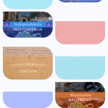
VENEZUELA
INDEPENDENCIA
JOROPO CENTRAL:
RITMO Y RELATO
LA HISTORIA POCO
LA SALSA EN LA
CONTADA
HISTORIA
MIRANDA
NACIONALES