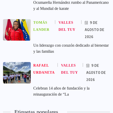
Ocumareña Hernández rumbo al Panamericano
y al Mundial de karate
9 DE
TOMÁS
VALLES
AGOSTO DE
LANDER
DEL TUY
2026
Un liderazgo con corazón dedicado al bienestar
y las familias
9 DE
RAFAEL
VALLES
AGOSTO DE
URDANETA
DEL TUY
2026
Celebran 14 años de fundación y la
reinauguración de “La
Etiquetas populares