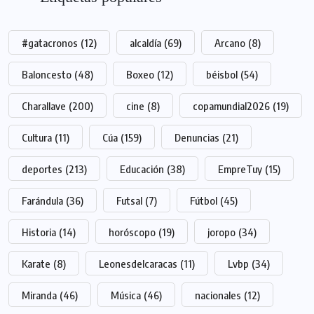
#gatacronos
(12)
alcaldía
(69)
Arcano
(8)
Baloncesto
(48)
Boxeo
(12)
béisbol
(54)
Charallave
(200)
cine
(8)
copamundial2026
(19)
Cultura
(11)
Cúa
(159)
Denuncias
(21)
deportes
(213)
Educación
(38)
EmpreTuy
(15)
Farándula
(36)
Futsal
(7)
Fútbol
(45)
Historia
(14)
horóscopo
(19)
joropo
(34)
Karate
(8)
Leonesdelcaracas
(11)
Lvbp
(34)
Miranda
(46)
Música
(46)
nacionales
(12)